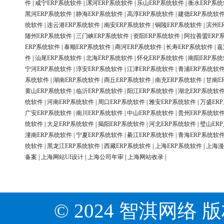
件
|
咸宁ERP系统软件
|
漯河ERP系统软件
|
乐山ERP系统软件
|
衡水ERP系
黑河ERP系统软件
|
静海ERP系统软件
|
高淳ERP系统软件
|
建德ERP系统软
统软件
|
连云港ERP系统软件
|
南安ERP系统软件
|
铜陵ERP系统软件
|
滨州E
随州ERP系统软件
|
三门峡ERP系统软件
|
资阳ERP系统软件
|
阿拉善盟ERP
ERP系统软件
|
泰顺ERP系统软件
|
商河ERP系统软件
|
长寿ERP系统软件
|
嘉
件
|
汕尾ERP系统软件
|
北海ERP系统软件
|
怀化ERP系统软件
|
南阳ERP系
宁河ERP系统软件
|
淳安ERP系统软件
|
江津ERP系统软件
|
青浦ERP系统软
系统软件
|
湖南ERP系统软件
|
商丘ERP系统软件
|
南充ERP系统软件
|
甘南E
黄山ERP系统软件
|
临沂ERP系统软件
|
阳江ERP系统软件
|
湖北ERP系统软
统软件
|
河南ERP系统软件
|
周口ERP系统软件
|
雅安ERP系统软件
|
万盛ER
广安ERP系统软件
|
南川ERP系统软件
|
中山ERP系统软件
|
贵州ERP系统软
统软件
|
大足ERP系统软件
|
揭阳ERP系统软件
|
河北ERP系统软件
|
璧山ER
潼南ERP系统软件
|
宁夏ERP系统软件
|
綦江ERP系统软件
|
青海ERP系统软
统软件
|
黑龙江ERP系统软件
|
西藏ERP系统软件
|
上海ERP系统软件
|
上海漫
备案
|
上海网站UI设计
|
上海公司年审
|
上海网站收录
|
© 2024 智淇网络 版权所有