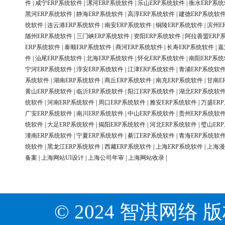
件
|
咸宁ERP系统软件
|
漯河ERP系统软件
|
乐山ERP系统软件
|
衡水ERP系
黑河ERP系统软件
|
静海ERP系统软件
|
高淳ERP系统软件
|
建德ERP系统软
统软件
|
连云港ERP系统软件
|
南安ERP系统软件
|
铜陵ERP系统软件
|
滨州E
随州ERP系统软件
|
三门峡ERP系统软件
|
资阳ERP系统软件
|
阿拉善盟ERP
ERP系统软件
|
泰顺ERP系统软件
|
商河ERP系统软件
|
长寿ERP系统软件
|
嘉
件
|
汕尾ERP系统软件
|
北海ERP系统软件
|
怀化ERP系统软件
|
南阳ERP系
宁河ERP系统软件
|
淳安ERP系统软件
|
江津ERP系统软件
|
青浦ERP系统软
系统软件
|
湖南ERP系统软件
|
商丘ERP系统软件
|
南充ERP系统软件
|
甘南E
黄山ERP系统软件
|
临沂ERP系统软件
|
阳江ERP系统软件
|
湖北ERP系统软
统软件
|
河南ERP系统软件
|
周口ERP系统软件
|
雅安ERP系统软件
|
万盛ER
广安ERP系统软件
|
南川ERP系统软件
|
中山ERP系统软件
|
贵州ERP系统软
统软件
|
大足ERP系统软件
|
揭阳ERP系统软件
|
河北ERP系统软件
|
璧山ER
潼南ERP系统软件
|
宁夏ERP系统软件
|
綦江ERP系统软件
|
青海ERP系统软
统软件
|
黑龙江ERP系统软件
|
西藏ERP系统软件
|
上海ERP系统软件
|
上海漫
备案
|
上海网站UI设计
|
上海公司年审
|
上海网站收录
|
© 2024 智淇网络 版权所有