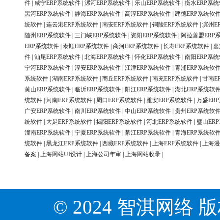
件
|
咸宁ERP系统软件
|
漯河ERP系统软件
|
乐山ERP系统软件
|
衡水ERP系
黑河ERP系统软件
|
静海ERP系统软件
|
高淳ERP系统软件
|
建德ERP系统软
统软件
|
连云港ERP系统软件
|
南安ERP系统软件
|
铜陵ERP系统软件
|
滨州E
随州ERP系统软件
|
三门峡ERP系统软件
|
资阳ERP系统软件
|
阿拉善盟ERP
ERP系统软件
|
泰顺ERP系统软件
|
商河ERP系统软件
|
长寿ERP系统软件
|
嘉
件
|
汕尾ERP系统软件
|
北海ERP系统软件
|
怀化ERP系统软件
|
南阳ERP系
宁河ERP系统软件
|
淳安ERP系统软件
|
江津ERP系统软件
|
青浦ERP系统软
系统软件
|
湖南ERP系统软件
|
商丘ERP系统软件
|
南充ERP系统软件
|
甘南E
黄山ERP系统软件
|
临沂ERP系统软件
|
阳江ERP系统软件
|
湖北ERP系统软
统软件
|
河南ERP系统软件
|
周口ERP系统软件
|
雅安ERP系统软件
|
万盛ER
广安ERP系统软件
|
南川ERP系统软件
|
中山ERP系统软件
|
贵州ERP系统软
统软件
|
大足ERP系统软件
|
揭阳ERP系统软件
|
河北ERP系统软件
|
璧山ER
潼南ERP系统软件
|
宁夏ERP系统软件
|
綦江ERP系统软件
|
青海ERP系统软
统软件
|
黑龙江ERP系统软件
|
西藏ERP系统软件
|
上海ERP系统软件
|
上海漫
备案
|
上海网站UI设计
|
上海公司年审
|
上海网站收录
|
© 2024 智淇网络 版权所有