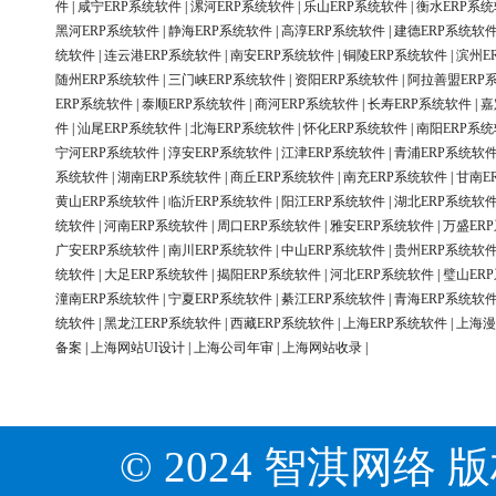
件
|
咸宁ERP系统软件
|
漯河ERP系统软件
|
乐山ERP系统软件
|
衡水ERP系
黑河ERP系统软件
|
静海ERP系统软件
|
高淳ERP系统软件
|
建德ERP系统软
统软件
|
连云港ERP系统软件
|
南安ERP系统软件
|
铜陵ERP系统软件
|
滨州E
随州ERP系统软件
|
三门峡ERP系统软件
|
资阳ERP系统软件
|
阿拉善盟ERP
ERP系统软件
|
泰顺ERP系统软件
|
商河ERP系统软件
|
长寿ERP系统软件
|
嘉
件
|
汕尾ERP系统软件
|
北海ERP系统软件
|
怀化ERP系统软件
|
南阳ERP系
宁河ERP系统软件
|
淳安ERP系统软件
|
江津ERP系统软件
|
青浦ERP系统软
系统软件
|
湖南ERP系统软件
|
商丘ERP系统软件
|
南充ERP系统软件
|
甘南E
黄山ERP系统软件
|
临沂ERP系统软件
|
阳江ERP系统软件
|
湖北ERP系统软
统软件
|
河南ERP系统软件
|
周口ERP系统软件
|
雅安ERP系统软件
|
万盛ER
广安ERP系统软件
|
南川ERP系统软件
|
中山ERP系统软件
|
贵州ERP系统软
统软件
|
大足ERP系统软件
|
揭阳ERP系统软件
|
河北ERP系统软件
|
璧山ER
潼南ERP系统软件
|
宁夏ERP系统软件
|
綦江ERP系统软件
|
青海ERP系统软
统软件
|
黑龙江ERP系统软件
|
西藏ERP系统软件
|
上海ERP系统软件
|
上海漫
备案
|
上海网站UI设计
|
上海公司年审
|
上海网站收录
|
© 2024 智淇网络 版权所有