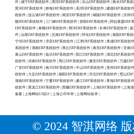
件
|
咸宁ERP系统软件
|
漯河ERP系统软件
|
乐山ERP系统软件
|
衡水ERP系
黑河ERP系统软件
|
静海ERP系统软件
|
高淳ERP系统软件
|
建德ERP系统软
统软件
|
连云港ERP系统软件
|
南安ERP系统软件
|
铜陵ERP系统软件
|
滨州E
随州ERP系统软件
|
三门峡ERP系统软件
|
资阳ERP系统软件
|
阿拉善盟ERP
ERP系统软件
|
泰顺ERP系统软件
|
商河ERP系统软件
|
长寿ERP系统软件
|
嘉
件
|
汕尾ERP系统软件
|
北海ERP系统软件
|
怀化ERP系统软件
|
南阳ERP系
宁河ERP系统软件
|
淳安ERP系统软件
|
江津ERP系统软件
|
青浦ERP系统软
系统软件
|
湖南ERP系统软件
|
商丘ERP系统软件
|
南充ERP系统软件
|
甘南E
黄山ERP系统软件
|
临沂ERP系统软件
|
阳江ERP系统软件
|
湖北ERP系统软
统软件
|
河南ERP系统软件
|
周口ERP系统软件
|
雅安ERP系统软件
|
万盛ER
广安ERP系统软件
|
南川ERP系统软件
|
中山ERP系统软件
|
贵州ERP系统软
统软件
|
大足ERP系统软件
|
揭阳ERP系统软件
|
河北ERP系统软件
|
璧山ER
潼南ERP系统软件
|
宁夏ERP系统软件
|
綦江ERP系统软件
|
青海ERP系统软
统软件
|
黑龙江ERP系统软件
|
西藏ERP系统软件
|
上海ERP系统软件
|
上海漫
备案
|
上海网站UI设计
|
上海公司年审
|
上海网站收录
|
© 2024 智淇网络 版权所有