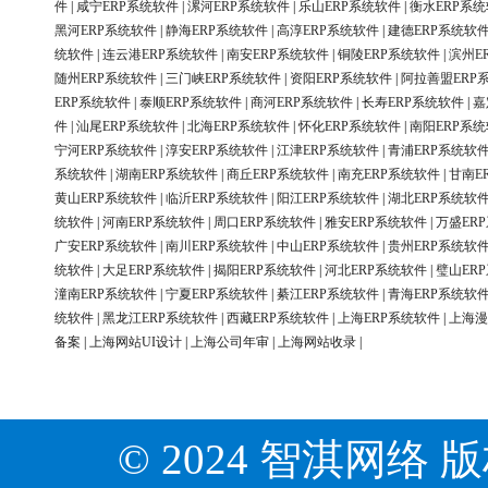
件
|
咸宁ERP系统软件
|
漯河ERP系统软件
|
乐山ERP系统软件
|
衡水ERP系
黑河ERP系统软件
|
静海ERP系统软件
|
高淳ERP系统软件
|
建德ERP系统软
统软件
|
连云港ERP系统软件
|
南安ERP系统软件
|
铜陵ERP系统软件
|
滨州E
随州ERP系统软件
|
三门峡ERP系统软件
|
资阳ERP系统软件
|
阿拉善盟ERP
ERP系统软件
|
泰顺ERP系统软件
|
商河ERP系统软件
|
长寿ERP系统软件
|
嘉
件
|
汕尾ERP系统软件
|
北海ERP系统软件
|
怀化ERP系统软件
|
南阳ERP系
宁河ERP系统软件
|
淳安ERP系统软件
|
江津ERP系统软件
|
青浦ERP系统软
系统软件
|
湖南ERP系统软件
|
商丘ERP系统软件
|
南充ERP系统软件
|
甘南E
黄山ERP系统软件
|
临沂ERP系统软件
|
阳江ERP系统软件
|
湖北ERP系统软
统软件
|
河南ERP系统软件
|
周口ERP系统软件
|
雅安ERP系统软件
|
万盛ER
广安ERP系统软件
|
南川ERP系统软件
|
中山ERP系统软件
|
贵州ERP系统软
统软件
|
大足ERP系统软件
|
揭阳ERP系统软件
|
河北ERP系统软件
|
璧山ER
潼南ERP系统软件
|
宁夏ERP系统软件
|
綦江ERP系统软件
|
青海ERP系统软
统软件
|
黑龙江ERP系统软件
|
西藏ERP系统软件
|
上海ERP系统软件
|
上海漫
备案
|
上海网站UI设计
|
上海公司年审
|
上海网站收录
|
© 2024 智淇网络 版权所有