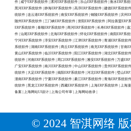
件
|
咸宁ERP系统软件
|
漯河ERP系统软件
|
乐山ERP系统软件
|
衡水ERP系
黑河ERP系统软件
|
静海ERP系统软件
|
高淳ERP系统软件
|
建德ERP系统软
统软件
|
连云港ERP系统软件
|
南安ERP系统软件
|
铜陵ERP系统软件
|
滨州E
随州ERP系统软件
|
三门峡ERP系统软件
|
资阳ERP系统软件
|
阿拉善盟ERP
ERP系统软件
|
泰顺ERP系统软件
|
商河ERP系统软件
|
长寿ERP系统软件
|
嘉
件
|
汕尾ERP系统软件
|
北海ERP系统软件
|
怀化ERP系统软件
|
南阳ERP系
宁河ERP系统软件
|
淳安ERP系统软件
|
江津ERP系统软件
|
青浦ERP系统软
系统软件
|
湖南ERP系统软件
|
商丘ERP系统软件
|
南充ERP系统软件
|
甘南E
黄山ERP系统软件
|
临沂ERP系统软件
|
阳江ERP系统软件
|
湖北ERP系统软
统软件
|
河南ERP系统软件
|
周口ERP系统软件
|
雅安ERP系统软件
|
万盛ER
广安ERP系统软件
|
南川ERP系统软件
|
中山ERP系统软件
|
贵州ERP系统软
统软件
|
大足ERP系统软件
|
揭阳ERP系统软件
|
河北ERP系统软件
|
璧山ER
潼南ERP系统软件
|
宁夏ERP系统软件
|
綦江ERP系统软件
|
青海ERP系统软
统软件
|
黑龙江ERP系统软件
|
西藏ERP系统软件
|
上海ERP系统软件
|
上海漫
备案
|
上海网站UI设计
|
上海公司年审
|
上海网站收录
|
© 2024 智淇网络 版权所有