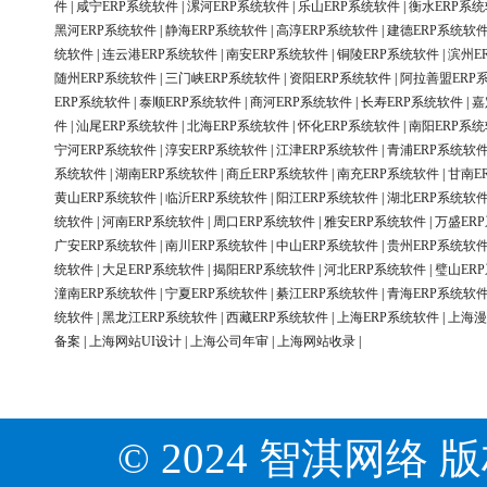
件
|
咸宁ERP系统软件
|
漯河ERP系统软件
|
乐山ERP系统软件
|
衡水ERP系
黑河ERP系统软件
|
静海ERP系统软件
|
高淳ERP系统软件
|
建德ERP系统软
统软件
|
连云港ERP系统软件
|
南安ERP系统软件
|
铜陵ERP系统软件
|
滨州E
随州ERP系统软件
|
三门峡ERP系统软件
|
资阳ERP系统软件
|
阿拉善盟ERP
ERP系统软件
|
泰顺ERP系统软件
|
商河ERP系统软件
|
长寿ERP系统软件
|
嘉
件
|
汕尾ERP系统软件
|
北海ERP系统软件
|
怀化ERP系统软件
|
南阳ERP系
宁河ERP系统软件
|
淳安ERP系统软件
|
江津ERP系统软件
|
青浦ERP系统软
系统软件
|
湖南ERP系统软件
|
商丘ERP系统软件
|
南充ERP系统软件
|
甘南E
黄山ERP系统软件
|
临沂ERP系统软件
|
阳江ERP系统软件
|
湖北ERP系统软
统软件
|
河南ERP系统软件
|
周口ERP系统软件
|
雅安ERP系统软件
|
万盛ER
广安ERP系统软件
|
南川ERP系统软件
|
中山ERP系统软件
|
贵州ERP系统软
统软件
|
大足ERP系统软件
|
揭阳ERP系统软件
|
河北ERP系统软件
|
璧山ER
潼南ERP系统软件
|
宁夏ERP系统软件
|
綦江ERP系统软件
|
青海ERP系统软
统软件
|
黑龙江ERP系统软件
|
西藏ERP系统软件
|
上海ERP系统软件
|
上海漫
备案
|
上海网站UI设计
|
上海公司年审
|
上海网站收录
|
© 2024 智淇网络 版权所有